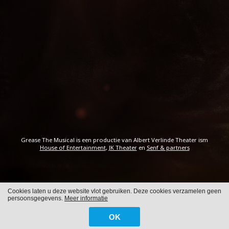
Grease The Musical is een productie van Albert Verlinde Theater ism
House of Entertainment
,
JK Theater
en
Senf & partners
Cookies laten u deze website vlot gebruiken. Deze cookies verzamelen geen
Cookies
Privacy
persoonsgegevens.
Meer informatie
OK
WITH
FROM ALWAYS AWAKE