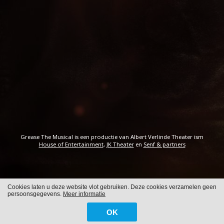
Grease The Musical is een productie van Albert Verlinde Theater ism
House of Entertainment
,
JK Theater
en
Senf & partners
Cookies laten u deze website vlot gebruiken. Deze cookies verzamelen geen
Cookies
Privacy
persoonsgegevens.
Meer informatie
OK
WITH
FROM ALWAYS AWAKE