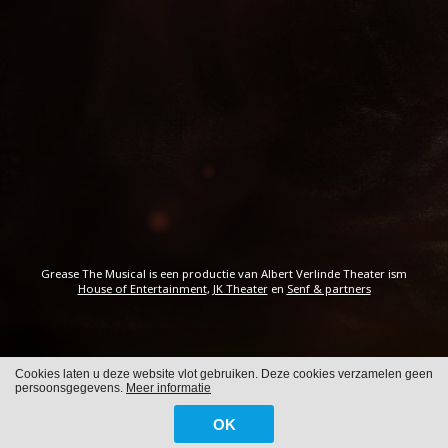
Grease The Musical is een productie van Albert Verlinde Theater ism
House of Entertainment
,
JK Theater
en
Senf & partners
Cookies laten u deze website vlot gebruiken. Deze cookies verzamelen geen
Cookies
Privacy
persoonsgegevens.
Meer informatie
OK
WITH
FROM ALWAYS AWAKE