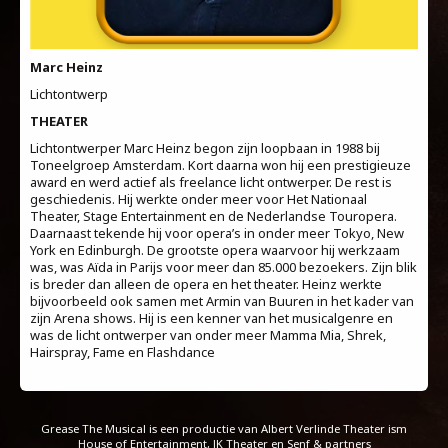
Marc Heinz
Lichtontwerp
THEATER
Lichtontwerper Marc Heinz begon zijn loopbaan in 1988 bij
Toneelgroep Amsterdam. Kort daarna won hij een prestigieuze
award en werd actief als freelance licht ontwerper. De rest is
geschiedenis. Hij werkte onder meer voor Het Nationaal
Theater, Stage Entertainment en de Nederlandse Touropera.
Daarnaast tekende hij voor opera’s in onder meer Tokyo, New
York en Edinburgh. De grootste opera waarvoor hij werkzaam
was, was Aïda in Parijs voor meer dan 85.000 bezoekers. Zijn blik
is breder dan alleen de opera en het theater. Heinz werkte
bijvoorbeeld ook samen met Armin van Buuren in het kader van
zijn Arena shows. Hij is een kenner van het musicalgenre en
was de licht ontwerper van onder meer Mamma Mia, Shrek,
Hairspray, Fame en Flashdance
Grease The Musical is een productie van Albert Verlinde Theater ism
House of Entertainment
,
JK Theater
en
Senf & partners