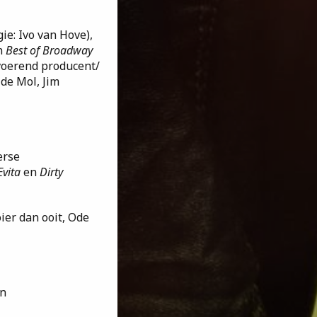
gie: Ivo van Hove),
n
Best of Broadway
voerend producent/
de Mol, Jim
erse
Evita
en
Dirty
ier dan ooit, Ode
en