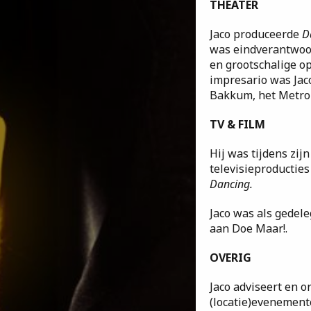
THEATER
Jaco produceerde
D
was eindverantwoor
en grootschalige o
impresario was Jac
Bakkum, het Metrop
TV & FILM
Hij was tijdens zij
televisieproducties
Dancing.
Jaco was als gedel
aan Doe Maar!.
OVERIG
Jaco adviseert en o
(locatie)evenement